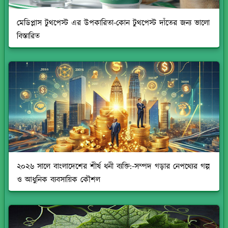
মেডিপ্লাস টুথপেস্ট এর উপকারিতা-কোন টুথপেস্ট দাঁতের জন্য ভালো
বিস্তারিত
২০২৬ সালে বাংলাদেশের শীর্ষ ধনী ব্যক্তি:-সম্পদ গড়ার নেপথ্যের গল্প
ও আধুনিক ব্যবসায়িক কৌশল