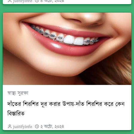
justifyinfo
৪ অক্টো, ২০২৪
স্বাস্থ্য সুরক্ষা
দাঁতের শিরশির দূর করার উপায়-দাঁত শিরশির করে কেন
বিস্তারিত
justifyinfo
২ অক্টো, ২০২৪