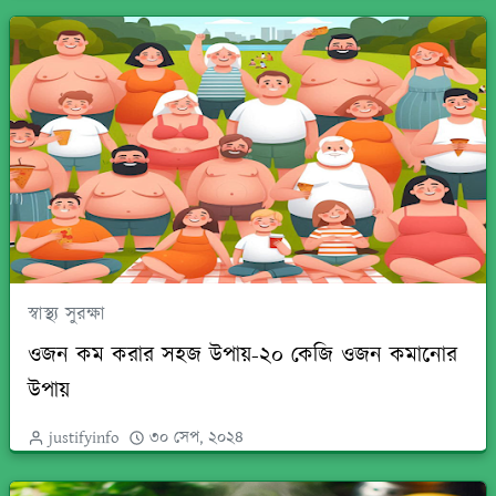
স্বাস্থ্য সুরক্ষা
ওজন কম করার সহজ উপায়-২০ কেজি ওজন কমানোর
উপায়
justifyinfo
৩০ সেপ, ২০২৪